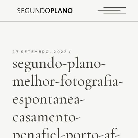
27 SETEMBRO, 2022
segundo-plano-
melhor-fotografia-
espontanea-
casamento-
penafiel-porto-af-