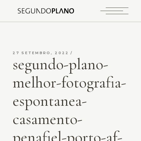
27 SETEMBRO, 2022
segundo-plano-
melhor-fotografia-
espontanea-
casamento-
penafiel-porto-af-