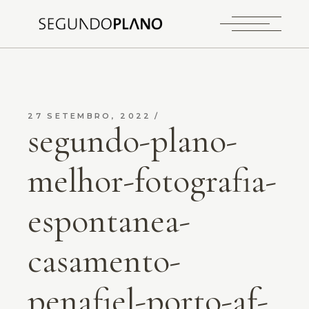
27 SETEMBRO, 2022
segundo-plano-
melhor-fotografia-
espontanea-
casamento-
penafiel-porto-af-