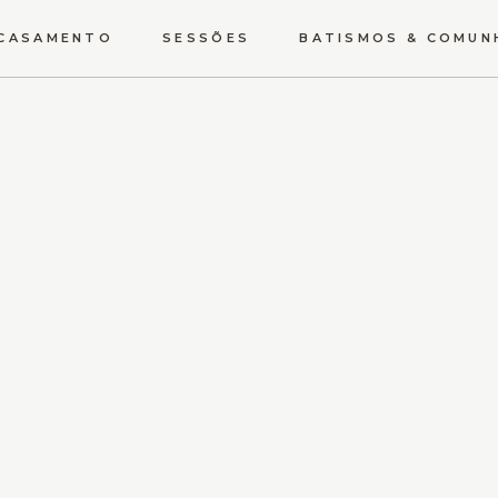
CASAMENTO
SESSÕES
BATISMOS & COMUN
O GRANDE DIA
GRÁVIDA
SOLTEIROS
NEWBORN
TRASH THE DRESS
ESTÚDIO
VÍDEO
UM MUNDO LÁ FORA
TEMÁTICAS