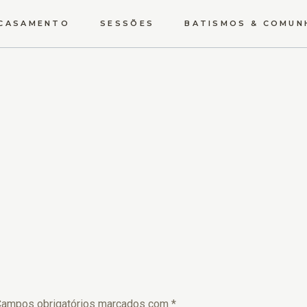
CASAMENTO
SESSÕES
BATISMOS & COMUN
O GRANDE DIA
GRÁVIDA
SOLTEIROS
NEWBORN
TRASH THE DRESS
ESTÚDIO
VÍDEO
UM MUNDO LÁ FORA
TEMÁTICAS
Campos obrigatórios marcados com
*