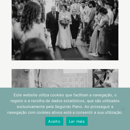
Este website utiliza cookies que facilitam a navegação, o
registo e a recolha de dados estatísticos, que são utilizados
exclusivamente pela Segundo Plano. Ao prosseguir a
navegação com cookies ativos está a consentir a sua utilização.
Aceito
Ler mais