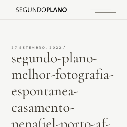
27 SETEMBRO, 2022
segundo-plano-
melhor-fotografia-
espontanea-
casamento-
penafiel-porto-af-