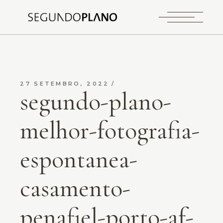
27 SETEMBRO, 2022
segundo-plano-
melhor-fotografia-
espontanea-
casamento-
penafiel-porto-af-