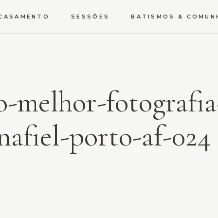
CASAMENTO
SESSÕES
BATISMOS & COMUN
O GRANDE DIA
GRÁVIDA
SOLTEIROS
NEWBORN
TRASH THE DRESS
ESTÚDIO
-melhor-fotografia
VÍDEO
UM MUNDO LÁ FORA
TEMÁTICAS
afiel-porto-af-024