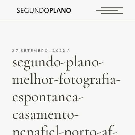
27 SETEMBRO, 2022
segundo-plano-
melhor-fotografia-
espontanea-
casamento-
penafiel-porto-af-